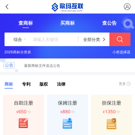
查商标
买商标
查公告
综合
全部分类
2026商标分类表
恭喜您取得商标注册证书，请及时领取
小类选择器
最新商标文件送达公告
商标
专利
版权
法律
更多
自助注册
保姆注册
担保注册
650
880
1350
¥
/件
¥
/件
¥
/件