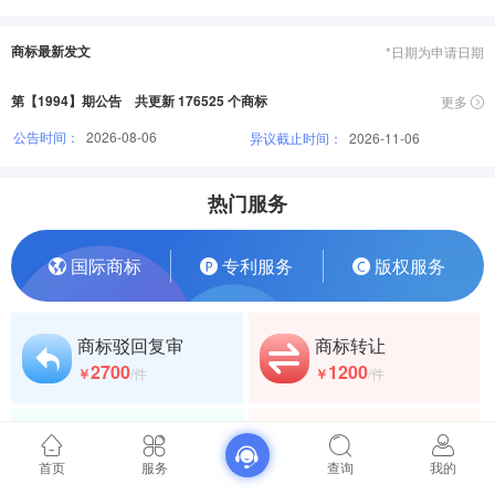
商标最新发文
*日期为申请日期
第【1994】期公告 共更新 176525 个商标
更多
公告时间：
2026-08-06
异议截止时间：
2026-11-06
热门服务
国际商标
专利服务
版权服务
商标驳回复审
商标转让
2700
1200
￥
/件
￥
/件
商标变更
商标撤三申请
600
1200
首页
服务
查询
我的
￥
/件
￥
/件